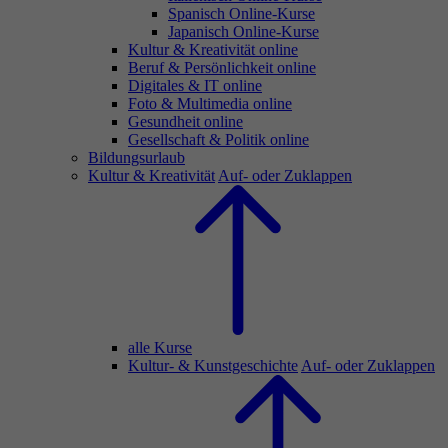
Spanisch Online-Kurse
Japanisch Online-Kurse
Kultur & Kreativität online
Beruf & Persönlichkeit online
Digitales & IT online
Foto & Multimedia online
Gesundheit online
Gesellschaft & Politik online
Bildungsurlaub
Kultur & Kreativität
Auf- oder Zuklappen
alle Kurse
Kultur- & Kunstgeschichte
Auf- oder Zuklappen