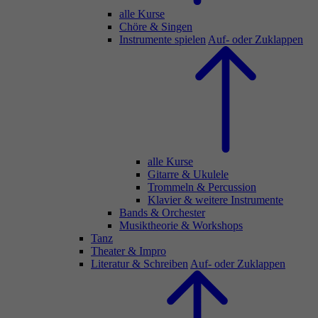
alle Kurse
Chöre & Singen
Instrumente spielen
Auf- oder Zuklappen
alle Kurse
Gitarre & Ukulele
Trommeln & Percussion
Klavier & weitere Instrumente
Bands & Orchester
Musiktheorie & Workshops
Tanz
Theater & Impro
Literatur & Schreiben
Auf- oder Zuklappen