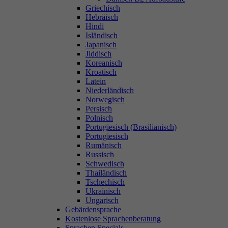
Griechisch
Hebräisch
Hindi
Isländisch
Japanisch
Jiddisch
Koreanisch
Kroatisch
Latein
Niederländisch
Norwegisch
Persisch
Polnisch
Portugiesisch (Brasilianisch)
Portugiesisch
Rumänisch
Russisch
Schwedisch
Thailändisch
Tschechisch
Ukrainisch
Ungarisch
Gebärdensprache
Kostenlose Sprachenberatung
Sprachen Specials