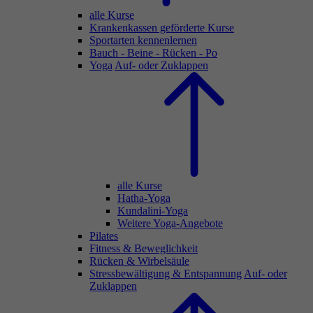
alle Kurse
Krankenkassen geförderte Kurse
Sportarten kennenlernen
Bauch - Beine - Rücken - Po
Yoga
Auf- oder Zuklappen
alle Kurse
Hatha-Yoga
Kundalini-Yoga
Weitere Yoga-Angebote
Pilates
Fitness & Beweglichkeit
Rücken & Wirbelsäule
Stressbewältigung & Entspannung
Auf- oder
Zuklappen