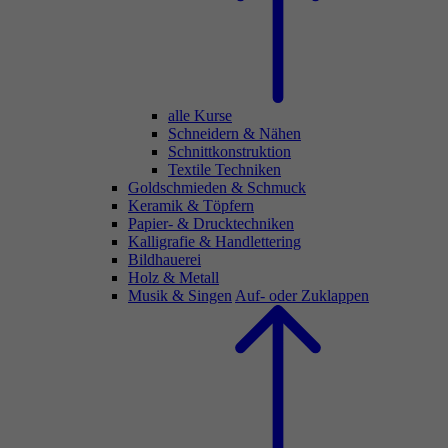
alle Kurse
Schneidern & Nähen
Schnittkonstruktion
Textile Techniken
Goldschmieden & Schmuck
Keramik & Töpfern
Papier- & Drucktechniken
Kalligrafie & Handlettering
Bildhauerei
Holz & Metall
Musik & Singen
Auf- oder Zuklappen