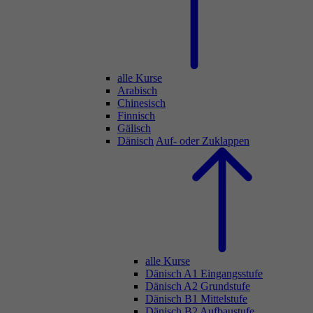
alle Kurse
Arabisch
Chinesisch
Finnisch
Gälisch
Dänisch
Auf- oder Zuklappen
alle Kurse
Dänisch A1 Eingangsstufe
Dänisch A2 Grundstufe
Dänisch B1 Mittelstufe
Dänisch B2 Aufbaustufe