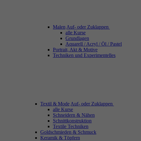
Malen
Auf- oder Zuklappen
alle Kurse
Grundlagen
Aquarell / Acryl / Öl / Pastel
Portrait, Akt & Motive
Techniken und Experimentelles
Textil & Mode
Auf- oder Zuklappen
alle Kurse
Schneidern & Nähen
Schnittkonstruktion
Textile Techniken
Goldschmieden & Schmuck
Keramik & Töpfern