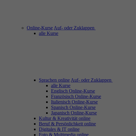
Online-Kurse
Auf- oder Zuklappen
alle Kurse
Sprachen online
Auf- oder Zuklappen
alle Kurse
Englisch Online-Kurse
Französisch Online-Kurse
Italienisch Online-Kurse
Spanisch Online-Kurse
Japanisch Online-Kurse
Kultur & Kreativität online
Beruf & Persönlichkeit online
Digitales & IT online
Foto & Multimedia online