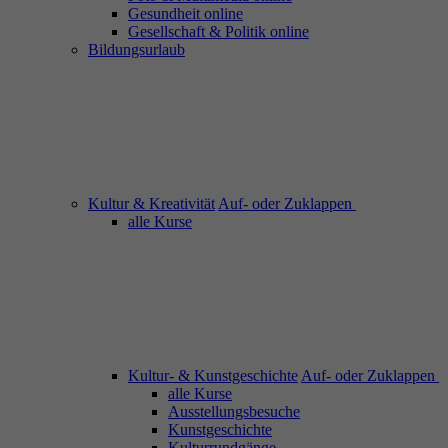
Gesundheit online
Gesellschaft & Politik online
Bildungsurlaub
Kultur & Kreativität
Auf- oder Zuklappen
alle Kurse
Kultur- & Kunstgeschichte
Auf- oder Zuklappen
alle Kurse
Ausstellungsbesuche
Kunstgeschichte
Kulturrundgänge