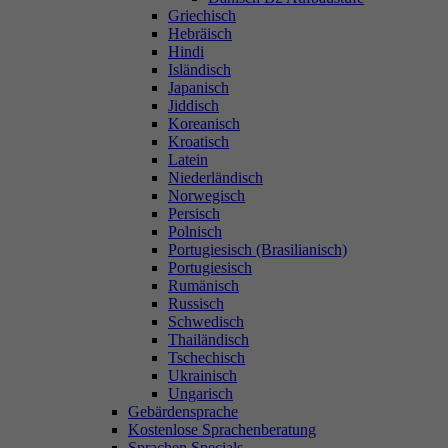
Griechisch
Hebräisch
Hindi
Isländisch
Japanisch
Jiddisch
Koreanisch
Kroatisch
Latein
Niederländisch
Norwegisch
Persisch
Polnisch
Portugiesisch (Brasilianisch)
Portugiesisch
Rumänisch
Russisch
Schwedisch
Thailändisch
Tschechisch
Ukrainisch
Ungarisch
Gebärdensprache
Kostenlose Sprachenberatung
Sprachen Specials