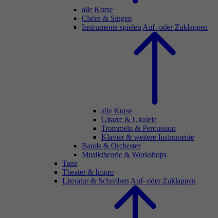
alle Kurse
Chöre & Singen
Instrumente spielen
Auf- oder Zuklappen
alle Kurse
Gitarre & Ukulele
Trommeln & Percussion
Klavier & weitere Instrumente
Bands & Orchester
Musiktheorie & Workshops
Tanz
Theater & Impro
Literatur & Schreiben
Auf- oder Zuklappen