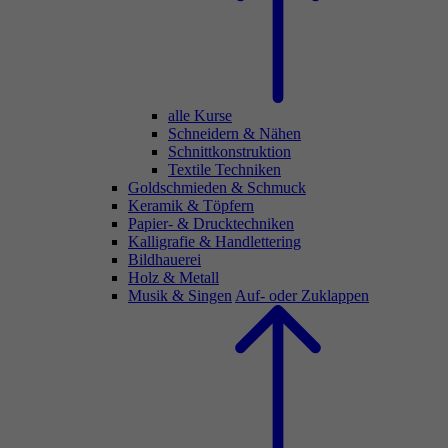
alle Kurse
Schneidern & Nähen
Schnittkonstruktion
Textile Techniken
Goldschmieden & Schmuck
Keramik & Töpfern
Papier- & Drucktechniken
Kalligrafie & Handlettering
Bildhauerei
Holz & Metall
Musik & Singen
Auf- oder Zuklappen