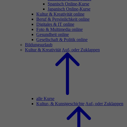
Spanisch Online-Kurse
Japanisch Online-Kurse
Kultur & Kreativität online
Beruf & Persönlichkeit online
Digitales & IT online
Foto & Multimedia online
Gesundheit online
Gesellschaft & Politik online
Bildungsurlaub
Kultur & Kreativität
Auf- oder Zuklappen
alle Kurse
Kultur- & Kunstgeschichte
Auf- oder Zuklappen