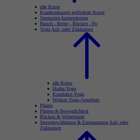
alle Kurse
Krankenkassen geförderte Kurse
Sportarten kennenlernen
Bauch - Beine - Rücken - Po
Yoga
Auf- oder Zuklappen
alle Kurse
Hatha-Yoga
Kundalini-Yoga
Weitere Yoga-Angebote
Pilates
Fitness & Beweglichkeit
Rücken & Wirbelsäule
Stressbewältigung & Entspannung
Auf- oder
Zuklappen