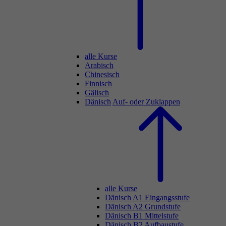
alle Kurse
Arabisch
Chinesisch
Finnisch
Gälisch
Dänisch
Auf- oder Zuklappen
alle Kurse
Dänisch A1 Eingangsstufe
Dänisch A2 Grundstufe
Dänisch B1 Mittelstufe
Dänisch B2 Aufbaustufe