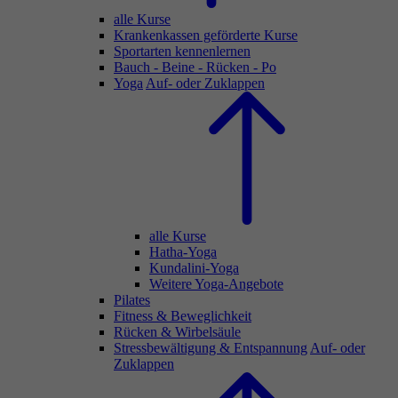
alle Kurse
Krankenkassen geförderte Kurse
Sportarten kennenlernen
Bauch - Beine - Rücken - Po
Yoga
Auf- oder Zuklappen
alle Kurse
Hatha-Yoga
Kundalini-Yoga
Weitere Yoga-Angebote
Pilates
Fitness & Beweglichkeit
Rücken & Wirbelsäule
Stressbewältigung & Entspannung
Auf- oder
Zuklappen