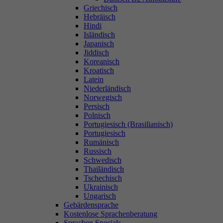
Griechisch
Hebräisch
Hindi
Isländisch
Japanisch
Jiddisch
Koreanisch
Kroatisch
Latein
Niederländisch
Norwegisch
Persisch
Polnisch
Portugiesisch (Brasilianisch)
Portugiesisch
Rumänisch
Russisch
Schwedisch
Thailändisch
Tschechisch
Ukrainisch
Ungarisch
Gebärdensprache
Kostenlose Sprachenberatung
Sprachen Specials