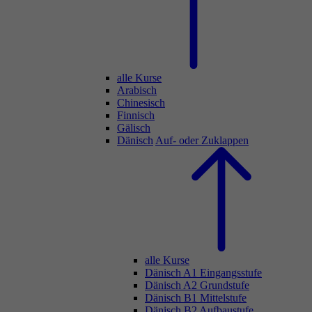
alle Kurse
Arabisch
Chinesisch
Finnisch
Gälisch
Dänisch
Auf- oder Zuklappen
alle Kurse
Dänisch A1 Eingangsstufe
Dänisch A2 Grundstufe
Dänisch B1 Mittelstufe
Dänisch B2 Aufbaustufe