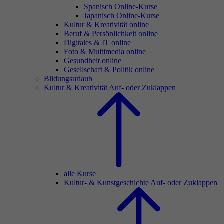
Spanisch Online-Kurse
Japanisch Online-Kurse
Kultur & Kreativität online
Beruf & Persönlichkeit online
Digitales & IT online
Foto & Multimedia online
Gesundheit online
Gesellschaft & Politik online
Bildungsurlaub
Kultur & Kreativität
Auf- oder Zuklappen
alle Kurse
Kultur- & Kunstgeschichte
Auf- oder Zuklappen