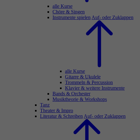
alle Kurse
Chöre & Singen
Instrumente spielen
Auf- oder Zuklappen
alle Kurse
Gitarre & Ukulele
Trommeln & Percussion
Klavier & weitere Instrumente
Bands & Orchester
Musiktheorie & Workshops
Tanz
Theater & Impro
Literatur & Schreiben
Auf- oder Zuklappen