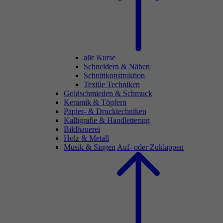
alle Kurse
Schneidern & Nähen
Schnittkonstruktion
Textile Techniken
Goldschmieden & Schmuck
Keramik & Töpfern
Papier- & Drucktechniken
Kalligrafie & Handlettering
Bildhauerei
Holz & Metall
Musik & Singen
Auf- oder Zuklappen