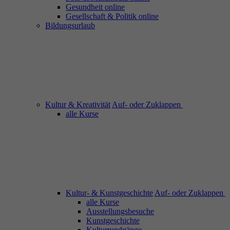
Gesundheit online
Gesellschaft & Politik online
Bildungsurlaub
Kultur & Kreativität
Auf- oder Zuklappen
alle Kurse
Kultur- & Kunstgeschichte
Auf- oder Zuklappen
alle Kurse
Ausstellungsbesuche
Kunstgeschichte
Kulturrundgänge