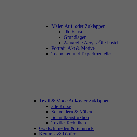
Malen
Auf- oder Zuklappen
alle Kurse
Grundlagen
Aquarell / Acryl / Öl / Pastel
Portrait, Akt & Motive
Techniken und Experimentelles
Textil & Mode
Auf- oder Zuklappen
alle Kurse
Schneidern & Nähen
Schnittkonstruktion
Textile Techniken
Goldschmieden & Schmuck
Keramik & Töpfern