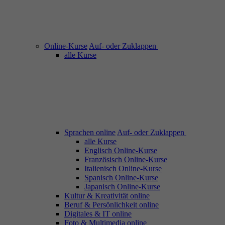
Online-Kurse
Auf- oder Zuklappen
alle Kurse
Sprachen online
Auf- oder Zuklappen
alle Kurse
Englisch Online-Kurse
Französisch Online-Kurse
Italienisch Online-Kurse
Spanisch Online-Kurse
Japanisch Online-Kurse
Kultur & Kreativität online
Beruf & Persönlichkeit online
Digitales & IT online
Foto & Multimedia online