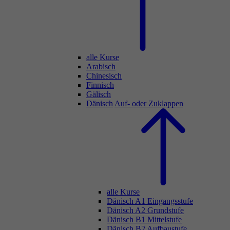
alle Kurse
Arabisch
Chinesisch
Finnisch
Gälisch
Dänisch
Auf- oder Zuklappen
alle Kurse
Dänisch A1 Eingangsstufe
Dänisch A2 Grundstufe
Dänisch B1 Mittelstufe
Dänisch B2 Aufbaustufe