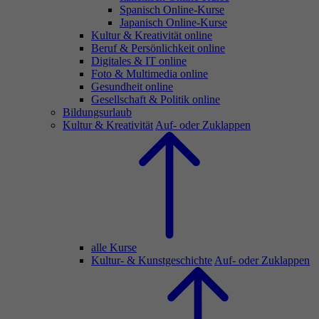
Spanisch Online-Kurse
Japanisch Online-Kurse
Kultur & Kreativität online
Beruf & Persönlichkeit online
Digitales & IT online
Foto & Multimedia online
Gesundheit online
Gesellschaft & Politik online
Bildungsurlaub
Kultur & Kreativität
Auf- oder Zuklappen
alle Kurse
Kultur- & Kunstgeschichte
Auf- oder Zuklappen