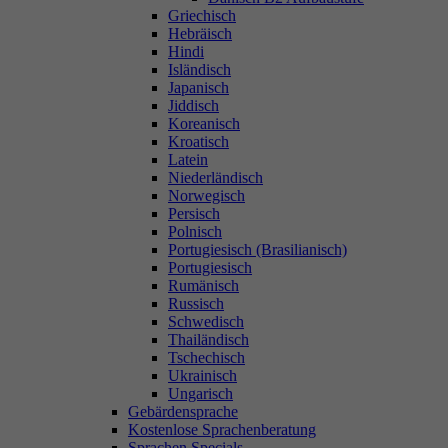
Griechisch
Hebräisch
Hindi
Isländisch
Japanisch
Jiddisch
Koreanisch
Kroatisch
Latein
Niederländisch
Norwegisch
Persisch
Polnisch
Portugiesisch (Brasilianisch)
Portugiesisch
Rumänisch
Russisch
Schwedisch
Thailändisch
Tschechisch
Ukrainisch
Ungarisch
Gebärdensprache
Kostenlose Sprachenberatung
Sprachen Specials