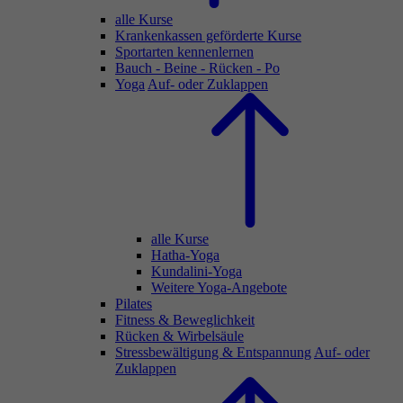
alle Kurse
Krankenkassen geförderte Kurse
Sportarten kennenlernen
Bauch - Beine - Rücken - Po
Yoga
Auf- oder Zuklappen
alle Kurse
Hatha-Yoga
Kundalini-Yoga
Weitere Yoga-Angebote
Pilates
Fitness & Beweglichkeit
Rücken & Wirbelsäule
Stressbewältigung & Entspannung
Auf- oder
Zuklappen