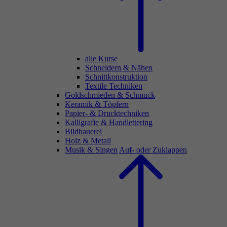
alle Kurse
Schneidern & Nähen
Schnittkonstruktion
Textile Techniken
Goldschmieden & Schmuck
Keramik & Töpfern
Papier- & Drucktechniken
Kalligrafie & Handlettering
Bildhauerei
Holz & Metall
Musik & Singen
Auf- oder Zuklappen