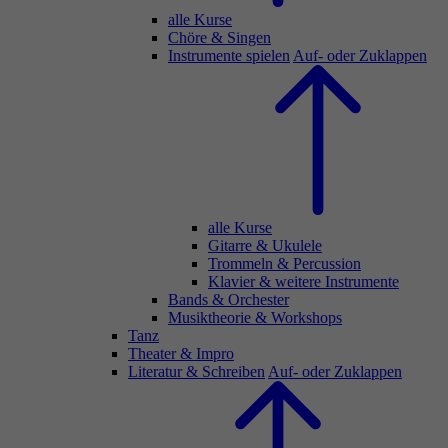
alle Kurse
Chöre & Singen
Instrumente spielen
Auf- oder Zuklappen
alle Kurse
Gitarre & Ukulele
Trommeln & Percussion
Klavier & weitere Instrumente
Bands & Orchester
Musiktheorie & Workshops
Tanz
Theater & Impro
Literatur & Schreiben
Auf- oder Zuklappen