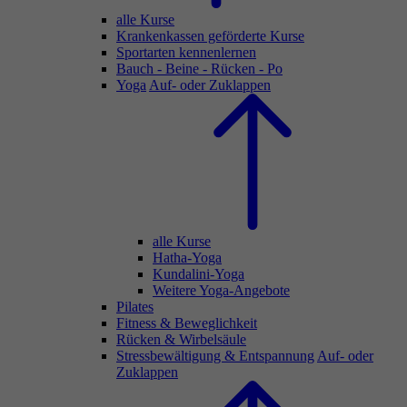
alle Kurse
Krankenkassen geförderte Kurse
Sportarten kennenlernen
Bauch - Beine - Rücken - Po
Yoga
Auf- oder Zuklappen
alle Kurse
Hatha-Yoga
Kundalini-Yoga
Weitere Yoga-Angebote
Pilates
Fitness & Beweglichkeit
Rücken & Wirbelsäule
Stressbewältigung & Entspannung
Auf- oder
Zuklappen