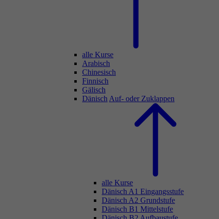
alle Kurse
Arabisch
Chinesisch
Finnisch
Gälisch
Dänisch
Auf- oder Zuklappen
alle Kurse
Dänisch A1 Eingangsstufe
Dänisch A2 Grundstufe
Dänisch B1 Mittelstufe
Dänisch B2 Aufbaustufe