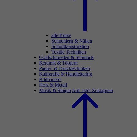
alle Kurse
Schneidern & Nähen
Schnittkonstruktion
Textile Techniken
Goldschmieden & Schmuck
Keramik & Töpfern
Papier- & Drucktechniken
Kalligrafie & Handlettering
Bildhauerei
Holz & Metall
Musik & Singen
Auf- oder Zuklappen