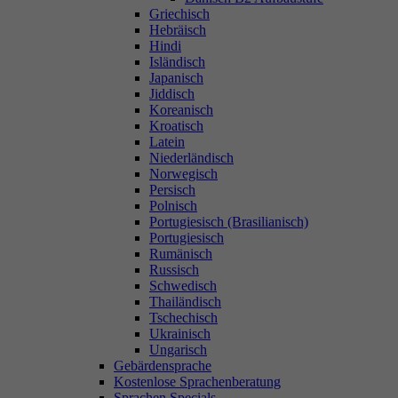
Griechisch
Hebräisch
Hindi
Isländisch
Japanisch
Jiddisch
Koreanisch
Kroatisch
Latein
Niederländisch
Norwegisch
Persisch
Polnisch
Portugiesisch (Brasilianisch)
Portugiesisch
Rumänisch
Russisch
Schwedisch
Thailändisch
Tschechisch
Ukrainisch
Ungarisch
Gebärdensprache
Kostenlose Sprachenberatung
Sprachen Specials