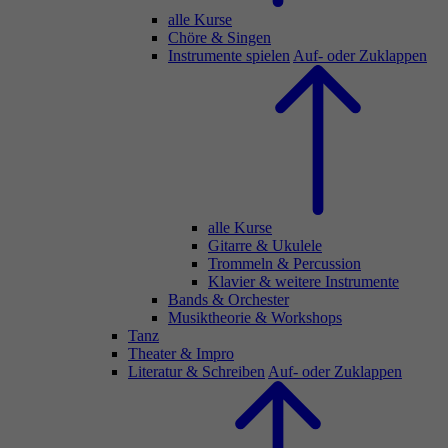
alle Kurse
Chöre & Singen
Instrumente spielen
Auf- oder Zuklappen
alle Kurse
Gitarre & Ukulele
Trommeln & Percussion
Klavier & weitere Instrumente
Bands & Orchester
Musiktheorie & Workshops
Tanz
Theater & Impro
Literatur & Schreiben
Auf- oder Zuklappen