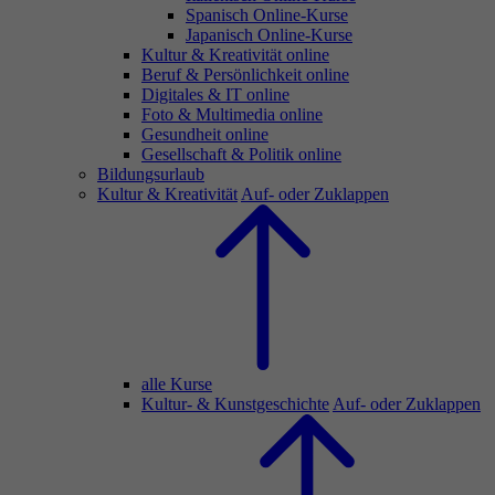
Spanisch Online-Kurse
Japanisch Online-Kurse
Kultur & Kreativität online
Beruf & Persönlichkeit online
Digitales & IT online
Foto & Multimedia online
Gesundheit online
Gesellschaft & Politik online
Bildungsurlaub
Kultur & Kreativität
Auf- oder Zuklappen
alle Kurse
Kultur- & Kunstgeschichte
Auf- oder Zuklappen