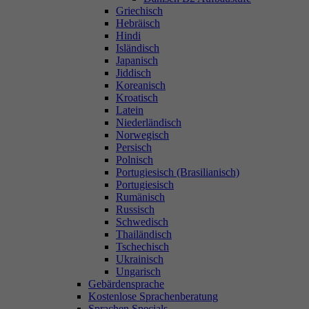
Griechisch
Hebräisch
Hindi
Isländisch
Japanisch
Jiddisch
Koreanisch
Kroatisch
Latein
Niederländisch
Norwegisch
Persisch
Polnisch
Portugiesisch (Brasilianisch)
Portugiesisch
Rumänisch
Russisch
Schwedisch
Thailändisch
Tschechisch
Ukrainisch
Ungarisch
Gebärdensprache
Kostenlose Sprachenberatung
Sprachen Specials