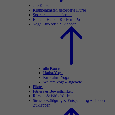
alle Kurse
Krankenkassen geförderte Kurse
Sportarten kennenlernen
Bauch - Beine - Rücken - Po
Yoga
Auf- oder Zuklappen
alle Kurse
Hatha-Yoga
Kundalini-Yoga
Weitere Yoga-Angebote
Pilates
Fitness & Beweglichkeit
Rücken & Wirbelsäule
Stressbewältigung & Entspannung
Auf- oder
Zuklappen