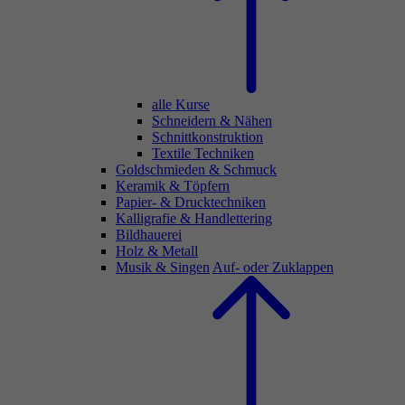
alle Kurse
Schneidern & Nähen
Schnittkonstruktion
Textile Techniken
Goldschmieden & Schmuck
Keramik & Töpfern
Papier- & Drucktechniken
Kalligrafie & Handlettering
Bildhauerei
Holz & Metall
Musik & Singen
Auf- oder Zuklappen