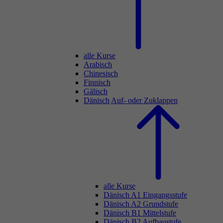
alle Kurse
Arabisch
Chinesisch
Finnisch
Gälisch
Dänisch
Auf- oder Zuklappen
alle Kurse
Dänisch A1 Eingangsstufe
Dänisch A2 Grundstufe
Dänisch B1 Mittelstufe
Dänisch B2 Aufbaustufe