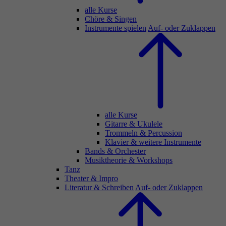
alle Kurse
Chöre & Singen
Instrumente spielen
Auf- oder Zuklappen
alle Kurse
Gitarre & Ukulele
Trommeln & Percussion
Klavier & weitere Instrumente
Bands & Orchester
Musiktheorie & Workshops
Tanz
Theater & Impro
Literatur & Schreiben
Auf- oder Zuklappen