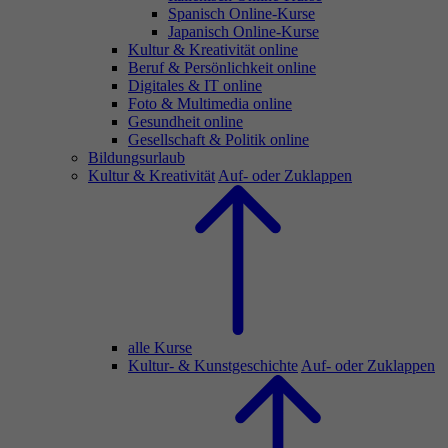
Spanisch Online-Kurse
Japanisch Online-Kurse
Kultur & Kreativität online
Beruf & Persönlichkeit online
Digitales & IT online
Foto & Multimedia online
Gesundheit online
Gesellschaft & Politik online
Bildungsurlaub
Kultur & Kreativität
Auf- oder Zuklappen
alle Kurse
Kultur- & Kunstgeschichte
Auf- oder Zuklappen