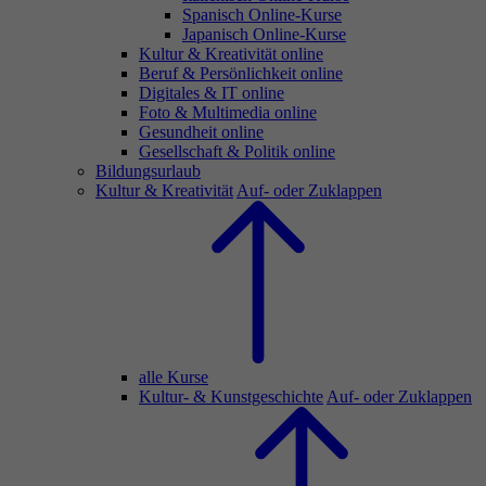
Spanisch Online-Kurse
Japanisch Online-Kurse
Kultur & Kreativität online
Beruf & Persönlichkeit online
Digitales & IT online
Foto & Multimedia online
Gesundheit online
Gesellschaft & Politik online
Bildungsurlaub
Kultur & Kreativität
Auf- oder Zuklappen
alle Kurse
Kultur- & Kunstgeschichte
Auf- oder Zuklappen