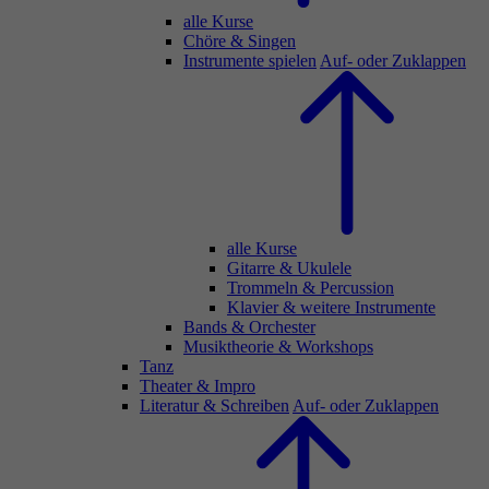
alle Kurse
Chöre & Singen
Instrumente spielen
Auf- oder Zuklappen
alle Kurse
Gitarre & Ukulele
Trommeln & Percussion
Klavier & weitere Instrumente
Bands & Orchester
Musiktheorie & Workshops
Tanz
Theater & Impro
Literatur & Schreiben
Auf- oder Zuklappen