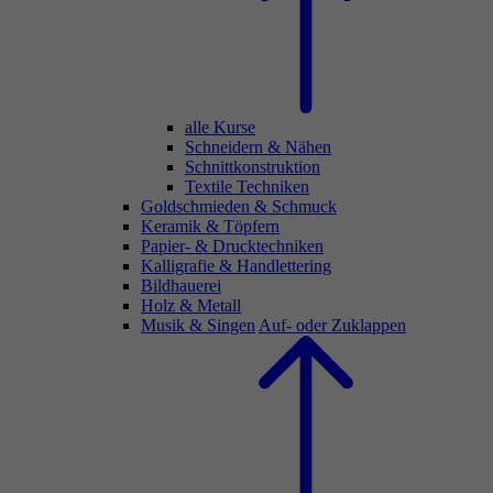
alle Kurse
Schneidern & Nähen
Schnittkonstruktion
Textile Techniken
Goldschmieden & Schmuck
Keramik & Töpfern
Papier- & Drucktechniken
Kalligrafie & Handlettering
Bildhauerei
Holz & Metall
Musik & Singen
Auf- oder Zuklappen