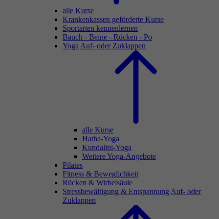
alle Kurse
Krankenkassen geförderte Kurse
Sportarten kennenlernen
Bauch - Beine - Rücken - Po
Yoga
Auf- oder Zuklappen
alle Kurse
Hatha-Yoga
Kundalini-Yoga
Weitere Yoga-Angebote
Pilates
Fitness & Beweglichkeit
Rücken & Wirbelsäule
Stressbewältigung & Entspannung
Auf- oder
Zuklappen