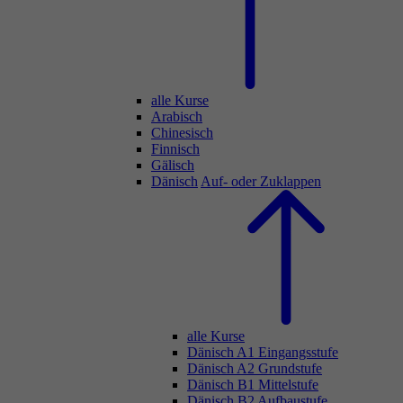
alle Kurse
Arabisch
Chinesisch
Finnisch
Gälisch
Dänisch
Auf- oder Zuklappen
alle Kurse
Dänisch A1 Eingangsstufe
Dänisch A2 Grundstufe
Dänisch B1 Mittelstufe
Dänisch B2 Aufbaustufe