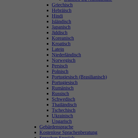
Griechisch
Hebräisch
Hindi
Isländisch
Japanisch
Jiddisch
Koreanisch
Kroatisch
Latein
Niederländisch
Norwegisch
Persisch
Polnisch
Portugiesisch (Brasilianisch)
Portugiesisch
Rumänisch
Russisch
Schwedisch
Thailändisch
Tschechisch
Ukrainisch
Ungarisch
Gebärdensprache
Kostenlose Sprachenberatung
Sprachen Specials