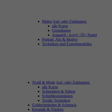
Malen
Auf- oder Zuklappen
alle Kurse
Grundlagen
Aquarell / Acryl / Öl / Pastel
Portrait, Akt & Motive
Techniken und Experimentelles
Textil & Mode
Auf- oder Zuklappen
alle Kurse
Schneidern & Nähen
Schnittkonstruktion
Textile Techniken
Goldschmieden & Schmuck
Keramik & Töpfern