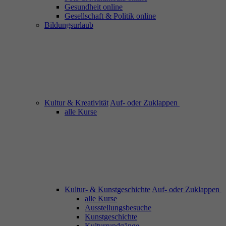
Gesundheit online
Gesellschaft & Politik online
Bildungsurlaub
Kultur & Kreativität
Auf- oder Zuklappen
alle Kurse
Kultur- & Kunstgeschichte
Auf- oder Zuklappen
alle Kurse
Ausstellungsbesuche
Kunstgeschichte
Kulturrundgänge