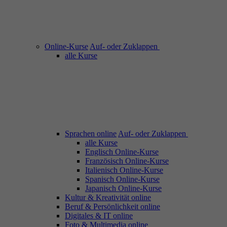
Online-Kurse
Auf- oder Zuklappen
alle Kurse
Sprachen online
Auf- oder Zuklappen
alle Kurse
Englisch Online-Kurse
Französisch Online-Kurse
Italienisch Online-Kurse
Spanisch Online-Kurse
Japanisch Online-Kurse
Kultur & Kreativität online
Beruf & Persönlichkeit online
Digitales & IT online
Foto & Multimedia online