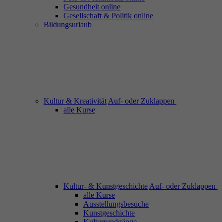
Gesundheit online
Gesellschaft & Politik online
Bildungsurlaub
Kultur & Kreativität
Auf- oder Zuklappen
alle Kurse
Kultur- & Kunstgeschichte
Auf- oder Zuklappen
alle Kurse
Ausstellungsbesuche
Kunstgeschichte
Kulturrundgänge