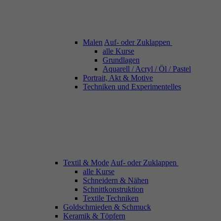
Malen
Auf- oder Zuklappen
alle Kurse
Grundlagen
Aquarell / Acryl / Öl / Pastel
Portrait, Akt & Motive
Techniken und Experimentelles
Textil & Mode
Auf- oder Zuklappen
alle Kurse
Schneidern & Nähen
Schnittkonstruktion
Textile Techniken
Goldschmieden & Schmuck
Keramik & Töpfern