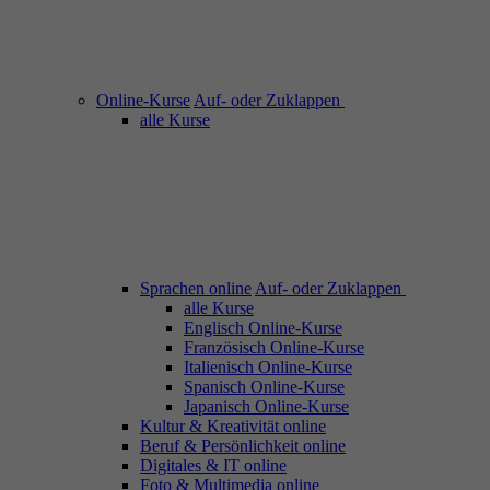
Online-Kurse
Auf- oder Zuklappen
alle Kurse
Sprachen online
Auf- oder Zuklappen
alle Kurse
Englisch Online-Kurse
Französisch Online-Kurse
Italienisch Online-Kurse
Spanisch Online-Kurse
Japanisch Online-Kurse
Kultur & Kreativität online
Beruf & Persönlichkeit online
Digitales & IT online
Foto & Multimedia online