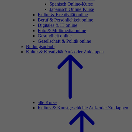
Spanisch Online-Kurse
Japanisch Online-Kurse
Kultur & Kreativität online
Beruf & Persönlichkeit online
Digitales & IT online
Foto & Multimedia online
Gesundheit online
Gesellschaft & Politik online
Bildungsurlaub
Kultur & Kreativität
Auf- oder Zuklappen
alle Kurse
Kultur- & Kunstgeschichte
Auf- oder Zuklappen