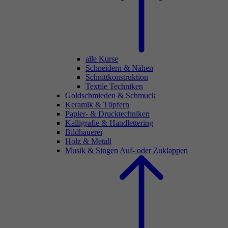
alle Kurse
Schneidern & Nähen
Schnittkonstruktion
Textile Techniken
Goldschmieden & Schmuck
Keramik & Töpfern
Papier- & Drucktechniken
Kalligrafie & Handlettering
Bildhauerei
Holz & Metall
Musik & Singen
Auf- oder Zuklappen