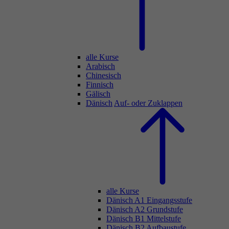
alle Kurse
Arabisch
Chinesisch
Finnisch
Gälisch
Dänisch
Auf- oder Zuklappen
alle Kurse
Dänisch A1 Eingangsstufe
Dänisch A2 Grundstufe
Dänisch B1 Mittelstufe
Dänisch B2 Aufbaustufe