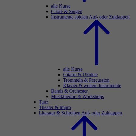
alle Kurse
Chöre & Singen
Instrumente spielen
Auf- oder Zuklappen
alle Kurse
Gitarre & Ukulele
Trommeln & Percussion
Klavier & weitere Instrumente
Bands & Orchester
Musiktheorie & Workshops
Tanz
Theater & Impro
Literatur & Schreiben
Auf- oder Zuklappen