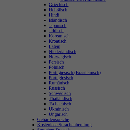
Griechisch
Hebräisch
Hindi
Isländisch
Japanisch
Jiddisch
Koreanisch
Kroatisch
Latein
Niederländisch
Norwegisch
Persisch
Polnisch
Portugiesisch (Brasilianisch)
Portugiesisch
Rumänisch
Russisch
Schwedisch
Thailändisch
Tschechisch
Ukrainisch
Ungarisch
Gebärdensprache
Kostenlose Sprachenberatung
Sprachen Specials