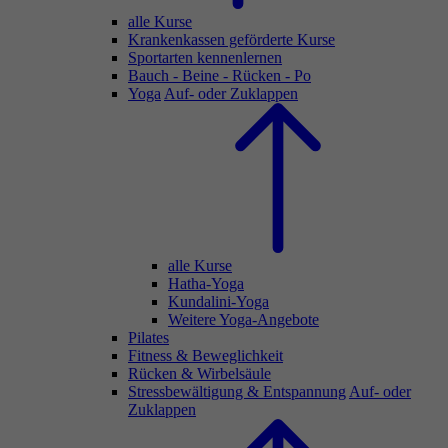
alle Kurse
Krankenkassen geförderte Kurse
Sportarten kennenlernen
Bauch - Beine - Rücken - Po
Yoga
Auf- oder Zuklappen
alle Kurse
Hatha-Yoga
Kundalini-Yoga
Weitere Yoga-Angebote
Pilates
Fitness & Beweglichkeit
Rücken & Wirbelsäule
Stressbewältigung & Entspannung
Auf- oder
Zuklappen