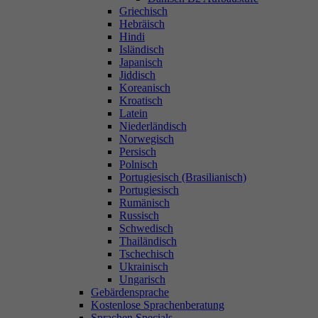
Griechisch
Hebräisch
Hindi
Isländisch
Japanisch
Jiddisch
Koreanisch
Kroatisch
Latein
Niederländisch
Norwegisch
Persisch
Polnisch
Portugiesisch (Brasilianisch)
Portugiesisch
Rumänisch
Russisch
Schwedisch
Thailändisch
Tschechisch
Ukrainisch
Ungarisch
Gebärdensprache
Kostenlose Sprachenberatung
Sprachen Specials