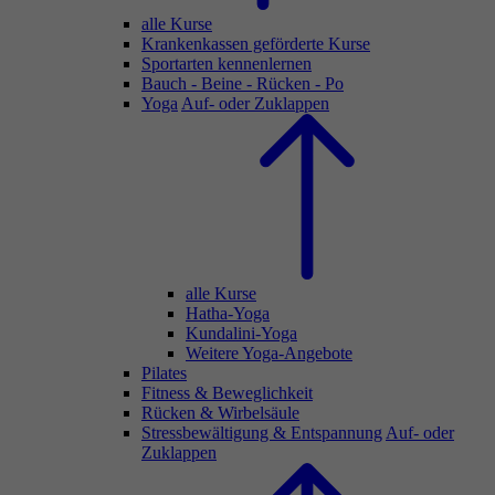
alle Kurse
Krankenkassen geförderte Kurse
Sportarten kennenlernen
Bauch - Beine - Rücken - Po
Yoga
Auf- oder Zuklappen
alle Kurse
Hatha-Yoga
Kundalini-Yoga
Weitere Yoga-Angebote
Pilates
Fitness & Beweglichkeit
Rücken & Wirbelsäule
Stressbewältigung & Entspannung
Auf- oder
Zuklappen