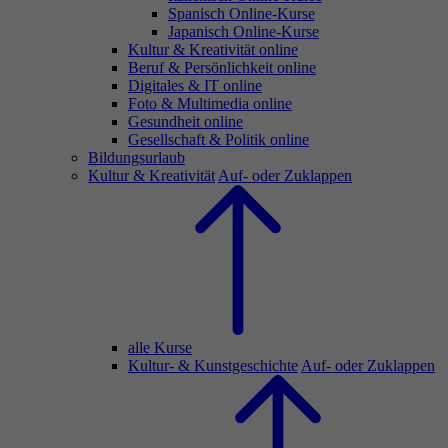
Spanisch Online-Kurse
Japanisch Online-Kurse
Kultur & Kreativität online
Beruf & Persönlichkeit online
Digitales & IT online
Foto & Multimedia online
Gesundheit online
Gesellschaft & Politik online
Bildungsurlaub
Kultur & Kreativität
Auf- oder Zuklappen
alle Kurse
Kultur- & Kunstgeschichte
Auf- oder Zuklappen