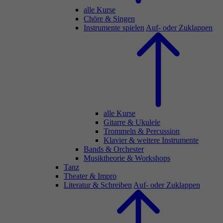
alle Kurse
Chöre & Singen
Instrumente spielen
Auf- oder Zuklappen
alle Kurse
Gitarre & Ukulele
Trommeln & Percussion
Klavier & weitere Instrumente
Bands & Orchester
Musiktheorie & Workshops
Tanz
Theater & Impro
Literatur & Schreiben
Auf- oder Zuklappen