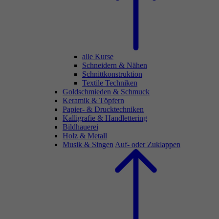
alle Kurse
Schneidern & Nähen
Schnittkonstruktion
Textile Techniken
Goldschmieden & Schmuck
Keramik & Töpfern
Papier- & Drucktechniken
Kalligrafie & Handlettering
Bildhauerei
Holz & Metall
Musik & Singen
Auf- oder Zuklappen