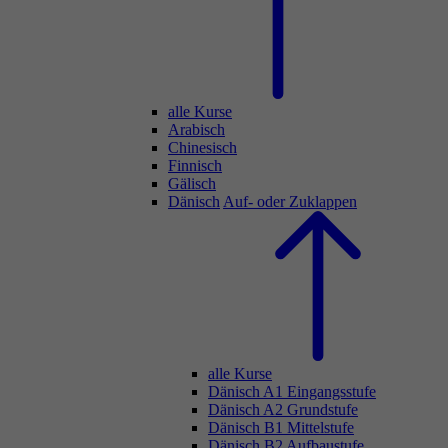
alle Kurse
Arabisch
Chinesisch
Finnisch
Gälisch
Dänisch
Auf- oder Zuklappen
alle Kurse
Dänisch A1 Eingangsstufe
Dänisch A2 Grundstufe
Dänisch B1 Mittelstufe
Dänisch B2 Aufbaustufe