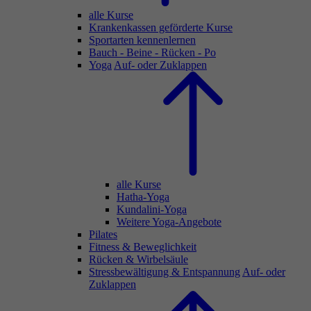
alle Kurse
Krankenkassen geförderte Kurse
Sportarten kennenlernen
Bauch - Beine - Rücken - Po
Yoga
Auf- oder Zuklappen
alle Kurse
Hatha-Yoga
Kundalini-Yoga
Weitere Yoga-Angebote
Pilates
Fitness & Beweglichkeit
Rücken & Wirbelsäule
Stressbewältigung & Entspannung
Auf- oder
Zuklappen