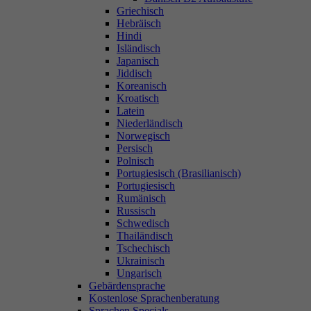
Griechisch
Hebräisch
Hindi
Isländisch
Japanisch
Jiddisch
Koreanisch
Kroatisch
Latein
Niederländisch
Norwegisch
Persisch
Polnisch
Portugiesisch (Brasilianisch)
Portugiesisch
Rumänisch
Russisch
Schwedisch
Thailändisch
Tschechisch
Ukrainisch
Ungarisch
Gebärdensprache
Kostenlose Sprachenberatung
Sprachen Specials