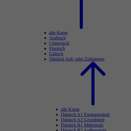
alle Kurse
Arabisch
Chinesisch
Finnisch
Gälisch
Dänisch
Auf- oder Zuklappen
alle Kurse
Dänisch A1 Eingangsstufe
Dänisch A2 Grundstufe
Dänisch B1 Mittelstufe
Dänisch B2 Aufbaustufe