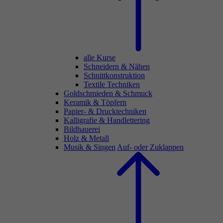
alle Kurse
Schneidern & Nähen
Schnittkonstruktion
Textile Techniken
Goldschmieden & Schmuck
Keramik & Töpfern
Papier- & Drucktechniken
Kalligrafie & Handlettering
Bildhauerei
Holz & Metall
Musik & Singen
Auf- oder Zuklappen