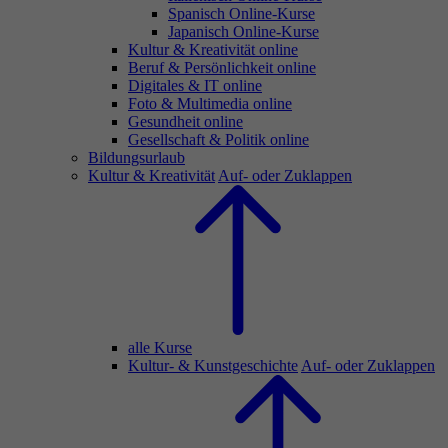
Spanisch Online-Kurse
Japanisch Online-Kurse
Kultur & Kreativität online
Beruf & Persönlichkeit online
Digitales & IT online
Foto & Multimedia online
Gesundheit online
Gesellschaft & Politik online
Bildungsurlaub
Kultur & Kreativität
Auf- oder Zuklappen
alle Kurse
Kultur- & Kunstgeschichte
Auf- oder Zuklappen