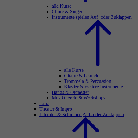
alle Kurse
Chöre & Singen
Instrumente spielen
Auf- oder Zuklappen
alle Kurse
Gitarre & Ukulele
Trommeln & Percussion
Klavier & weitere Instrumente
Bands & Orchester
Musiktheorie & Workshops
Tanz
Theater & Impro
Literatur & Schreiben
Auf- oder Zuklappen